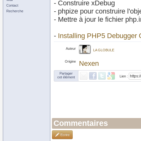
- Construire xDebug
Contact
- phpize pour construire l'obj
Recherche
- Mettre à jour le fichier php.i
-
Installing PHP5 Debugge
Auteur
LA GLOBULE
Origine
Nexen
Partager
Lien :
cet élément
Commentaires
Ecrire