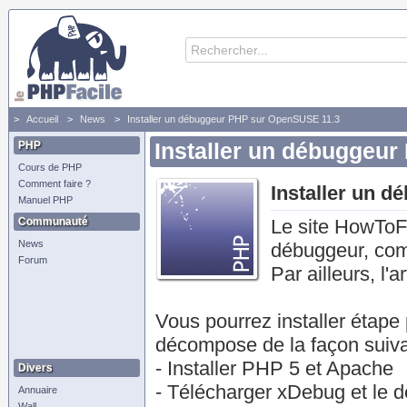
Accueil
News
Installer un débuggeur PHP sur OpenSUSE 11.3
PHP
Installer un débuggeu
Cours de PHP
Comment faire ?
Installer un 
Manuel PHP
Communauté
Le site HowToFo
News
débuggeur, com
Forum
Par ailleurs, l'
Vous pourrez installer étape
décompose de la façon suiva
- Installer PHP 5 et Apache
Divers
- Télécharger xDebug et le 
Annuaire
Wall