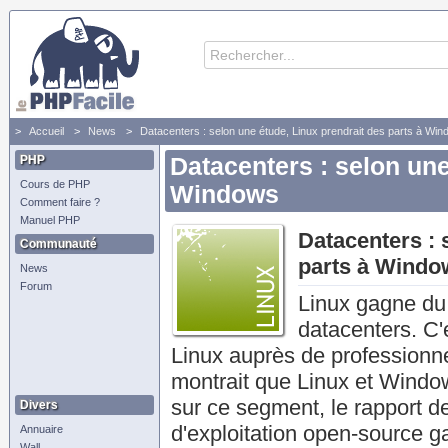
Accueil
News
Datacenters : selon une étude, Linux prendrait des parts à Wi
PHP
Datacenters : selon une
Cours de PHP
Windows
Comment faire ?
Manuel PHP
Datacenters : 
Communauté
parts à Windo
News
Forum
Linux gagne du
datacenters. C'
Linux auprès de professionn
montrait que Linux et Window
sur ce segment, le rapport d
Divers
d'exploitation open-source g
Annuaire
Wall