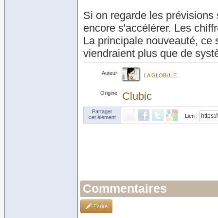
Si on regarde les prévisions
encore s'accélérer. Les chif
La principale nouveauté, ce 
viendraient plus que de sy
Auteur
LA GLOBULE
Origine
Clubic
Partager
Lien :
cet élément
Commentaires
Ecrire