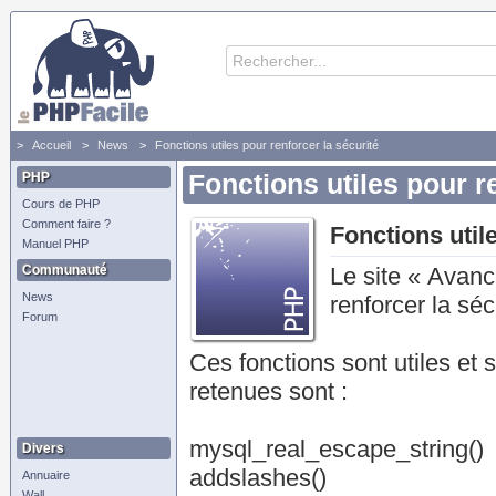
Accueil
News
Fonctions utiles pour renforcer la sécurité
PHP
Fonctions utiles pour r
Cours de PHP
Comment faire ?
Fonctions util
Manuel PHP
Communauté
Le site « Avance
News
renforcer la sé
Forum
Ces fonctions sont utiles et 
retenues sont :
mysql_real_escape_string()
Divers
addslashes()
Annuaire
Wall