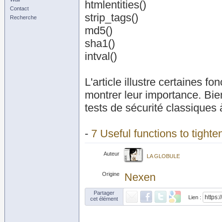
htmlentities()
Contact
strip_tags()
Recherche
md5()
sha1()
intval()
L'article illustre certaines 
montrer leur importance. Bie
tests de sécurité classiques 
-
7 Useful functions to tighte
Auteur
LA GLOBULE
Origine
Nexen
Partager
Lien :
cet élément