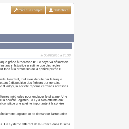
Créer un compte
S'identifier
le 08/09/2010 à 23:36
ur traque grâce à l'adresse IP. Le pays va désormais
instance, la justice a estimé que des règles
r face à la protection de la sphère privée ».
le. Pourtant, tout avait débuté par la traque
ttant à disposition des fichiers sur certains
'Hadopi, la société repérait certaines adresses
s meilleures méthodes pour endiguer le piratage. Une
 la société Logistep : « il y a bien atteinte aux
 constitue une atteinte importante à la sphère
 pénalement Logistep et de demander l'arrestation
utes. Un système différent de la France dans le sens