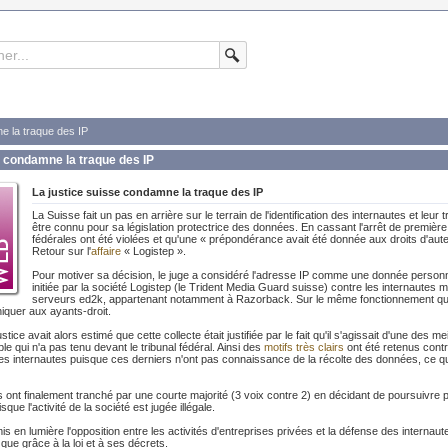
e la traque des IP
e condamne la traque des IP
La justice suisse condamne la traque des IP
La Suisse fait un pas en arrière sur le terrain de l'identification des internautes et le
être connu pour sa législation protectrice des données. En cassant l'arrêt de première 
fédérales ont été violées et qu'une « prépondérance avait été donnée aux droits d'auteu
Retour sur l'
affaire
« Logistep ».
Pour motiver sa décision, le juge a considéré l'adresse IP comme une donnée personnel
initiée par la société Logistep (le Trident Media Guard suisse) contre les internautes me
serveurs ed2k, appartenant notamment à Razorback. Sur le même fonctionnement que l
iquer aux ayants-droit.
justice avait alors estimé que cette collecte était justifiée par le fait qu'il s'agissait d'une de
le qui n'a pas tenu devant le tribunal fédéral. Ainsi des
motifs très clairs
ont été retenus contre
es internautes puisque ces derniers n'ont pas connaissance de la récolte des données, ce qui
s ont finalement tranché par une courte majorité (3 voix contre 2) en décidant de poursuivre
que l'activité de la société est jugée illégale.
is en lumière l'opposition entre les activités d'entreprises privées et la défense des interna
 que grâce à la loi et à ses décrets.