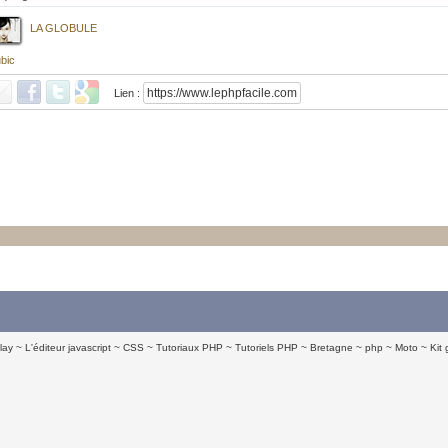
LA GLOBULE
bic
Lien :
lay
L'éditeur javascript
CSS
Tutoriaux PHP
Tutoriels PHP
Bretagne
php
Moto
Kit