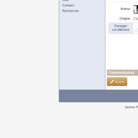
Contact
Auteur
Recherche
Origine
Clu
Partager
cet élément
Commentaires
Ecrire
Jamma P