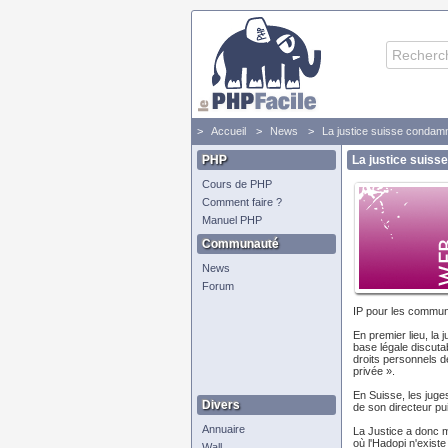
Accueil
News
La justice suisse condamn
PHP
La justice suiss
Cours de PHP
Comment faire ?
Manuel PHP
Communauté
News
Forum
IP pour les commun
En premier lieu, la 
base légale discutab
droits personnels d
privée ».
En Suisse, les juge
Divers
de son directeur puis
Annuaire
La Justice a donc m
où l'Hadopi n'existe
Wall