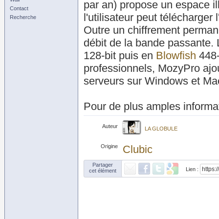
par an) propose un espace il
Contact
l'utilisateur peut télécharger
Recherche
Outre un chiffrement permane
débit de la bande passante. 
128-bit puis en
Blowfish
448-
professionnels, MozyPro ajou
serveurs sur Windows et Ma
Pour de plus amples inform
Auteur
LA GLOBULE
Origine
Clubic
Partager
Lien :
cet élément