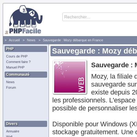
Accueil
News
Sauvegarde : Mozy débarque en France
PHP
Sauvegarde : Mozy déb
Cours de PHP
Comment faire ?
Sauvegarde : 
Manuel PHP
Communauté
Mozy, la filial
News
sauvegarde sur 
Forum
existe depuis 2
les professionnels. L'espace e
possible de personnaliser le
Disponible pour Windows (X
Divers
stockage gratuitement. Une o
Annuaire
Wall