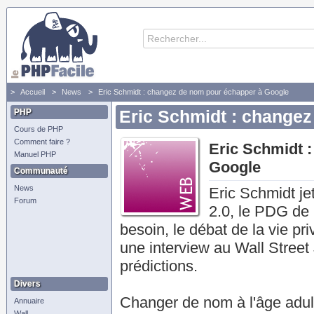
Accueil
News
Eric Schmidt : changez de nom pour échapper à Google
PHP
Eric Schmidt : change
Cours de PHP
Comment faire ?
Eric Schmidt 
Manuel PHP
Google
Communauté
News
Eric Schmidt je
Forum
2.0, le PDG de 
besoin, le débat de la vie pr
une interview au Wall Street 
prédictions.
Divers
Changer de nom à l'âge adulte
Annuaire
Wall