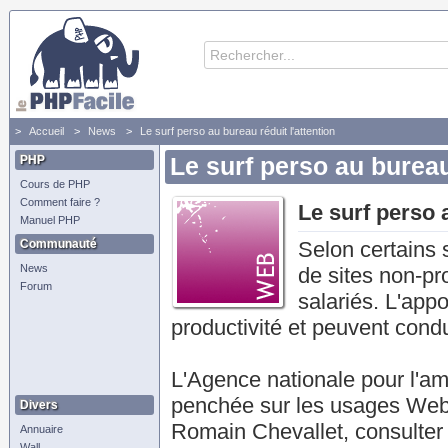
Accueil
News
Le surf perso au bureau réduit l'attention
PHP
Le surf perso au bureau 
Cours de PHP
Comment faire ?
Le surf perso a
Manuel PHP
Communauté
Selon certains s
News
de sites non-pr
Forum
salariés. L'app
productivité et peuvent cond
L'Agence nationale pour l'amé
penchée sur les usages Web 
Divers
Romain Chevallet, consulter
Annuaire
Wall