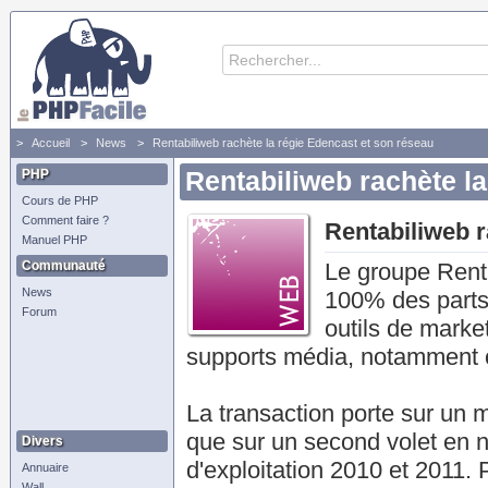
Accueil
News
Rentabiliweb rachète la régie Edencast et son réseau
PHP
Rentabiliweb rachète l
Cours de PHP
Comment faire ?
Rentabiliweb r
Manuel PHP
Communauté
Le groupe Renta
News
100% des parts 
Forum
outils de marke
supports média, notamment 
La transaction porte sur un m
que sur un second volet en nu
Divers
d'exploitation 2010 et 2011. 
Annuaire
Wall