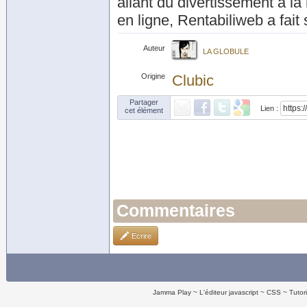
allant du divertissement à l
en ligne, Rentabiliweb a fait 
Auteur
LA GLOBULE
Origine
Clubic
Partager
Lien :
cet élément
Commentaires
Ecrire
Jamma Play
L'éditeur javascript
CSS
Tutor