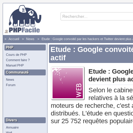
Accueil
News
Etude : Google convoité par les hackers et Twitter devient plus a
PHP
Etude : Google convoité
Cours de PHP
actif
Comment faire ?
Manuel PHP
Etude : Google
Communauté
devient plus ac
News
Forum
Selon le cabine
relatives à la s
moteurs de recherche, c'est a
distribués. L'étude en questi
sur 25 752 requêtes populaire
Divers
Annuaire
Wall