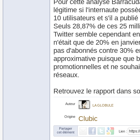
Pour cette analyse Barracuda 
légitime si l'internaute pos
10 utilisateurs et s'il a publ
Seuls 28,87% de ces 25 mill
Twitter semble cependant en
n'était que de 20% en janvie
pas d'abonnés contre 30% en
approximative puisque que bo
promotionnelles et ne souhai
réseaux.
Retrouvez le rapport dans so
Auteur
LA GLOBULE
Origine
Clubic
Partager
Lien :
cet élément