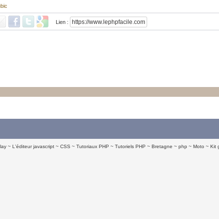
bic
Lien :
lay
L'éditeur javascript
CSS
Tutoriaux PHP
Tutoriels PHP
Bretagne
php
Moto
Kit