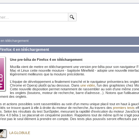
4 en téléchargement
Firefox 4 en téléchargement
Une pre-bêta de Firefox 4 en téléchargement
Mozilla vient de mettre en téléchargement une version pre-bêta pour son navigateur F
Mac et Linux cette nouvelle mouture - baptisée Minefield - adopte une nouvelle interfac
légèrement meilleures que la mouture précédente.
L'équipe de développement a finalement tranché et le navigateur présentera les ongl
Chrome et Opera) plutôt qu'au dessous. Dans
une vidéo
, l'un des graphistes chez M
Cette nouvelle disposition permet notamment de rassembler au sein d'une même zone t
les onglets (boutons, moteur de recherche, barre d'adresse...). Notons que l'utilisateur
ement des onglets.
s et actions possibles sont rassemblées au sein d'un menu unique placé tout en haut à gauche d
tés se trouve quant à elle à droite du moteur de recherche. Au travers des
premiers tests
ef
. Selon les résultats du test SunSpider, mesurant la rapidité d'exécution du moteur JavaSc
efox 4.0 bêta 1 se placerait en cinquième position. Rappelons tout de même qu'il ne s'agit pour 
'est pas le seul élément à prendre en compte. Des tests plus poussés seront effectués par n
LA GLOBULE