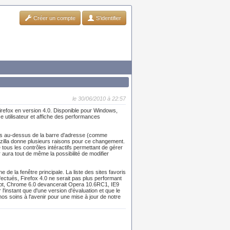
Créer un compte
S'identifier
le 30/06/2010 à 22:57
irefox en version 4.0. Disponible pour Windows,
e utilisateur et affiche des performances
ets au-dessus de la barre d'adresse (comme
ozilla donne plusieurs raisons pour ce changement.
ous les contrôles intéractifs permettant de gérer
 aura tout de même la possibilité de modifier
e la fenêtre principale. La liste des sites favoris
fectués, Firefox 4.0 ne serait pas plus performant
ript, Chrome 6.0 devancerait Opera 10.6RC1, IE9
l'instant que d'une version d'évaluation et que le
os soins à l'avenir pour une mise à jour de notre