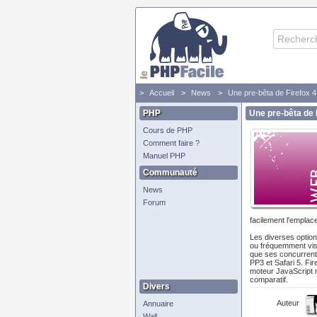
Accueil
News
Une pre-bêta de Firefox 
PHP
Une pre-bêta de 
Cours de PHP
Comment faire ?
Manuel PHP
Communauté
News
Forum
facilement l'emplac
Les diverses option
ou fréquemment visi
que ses concurrents
PP3 et Safari 5. Fir
moteur JavaScript n
comparatif.
Divers
Auteur
Annuaire
Wall