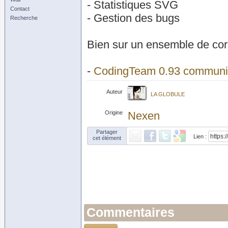
- Statistiques SVG
Contact
- Gestion des bugs
Recherche
Bien sur un ensemble de corr
-
CodingTeam 0.93 commun
Auteur
LA GLOBULE
Origine
Nexen
Partager
Lien :
cet élément
Commentaires