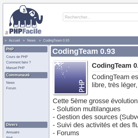
Accueil
News
CodingTeam 0.93
PHP
CodingTeam 0.93
Cours de PHP
Comment faire ?
CodingTeam 0
Manuel PHP
Communauté
CodingTeam est 
News
libre, très lége
Forum
Cette 5ème grosse évolution 
- Solution multilangues
- Gestion des sources (Subv
- Suivi des activités et des fl
Divers
- Forums
Annuaire
Wall