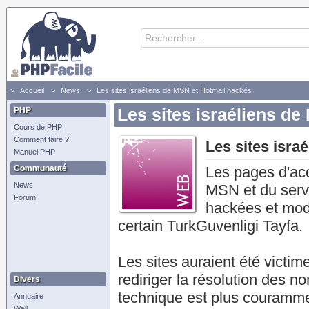
Accueil
News
Les sites israéliens de MSN et Hotmail hackés
PHP
Les sites israéliens d
Cours de PHP
Comment faire ?
Les sites isra
Manuel PHP
Communauté
Les pages d'acc
News
MSN et du servi
Forum
hackées et modi
certain TurkGuvenligi Tayfa.
Les sites auraient été victi
rediriger la résolution des 
Divers
technique est plus courammen
Annuaire
Wall