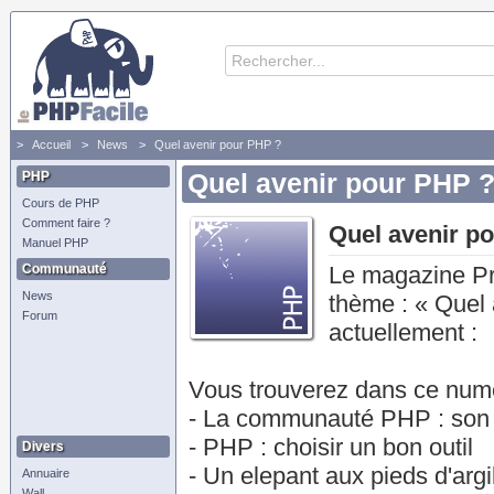
Accueil
News
Quel avenir pour PHP ?
PHP
Quel avenir pour PHP 
Cours de PHP
Comment faire ?
Quel avenir p
Manuel PHP
Communauté
Le magazine Pr
News
thème : « Quel
Forum
actuellement :
Vous trouverez dans ce numé
- La communauté PHP : son 
- PHP : choisir un bon outil
Divers
- Un elepant aux pieds d'argi
Annuaire
Wall