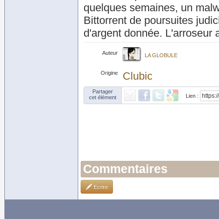
quelques semaines, un malw
Bittorrent de poursuites judi
d'argent donnée. L'arroseur 
Auteur
LA GLOBULE
Origine
Clubic
Partager
Lien :
cet élément
Commentaires
Ecrire