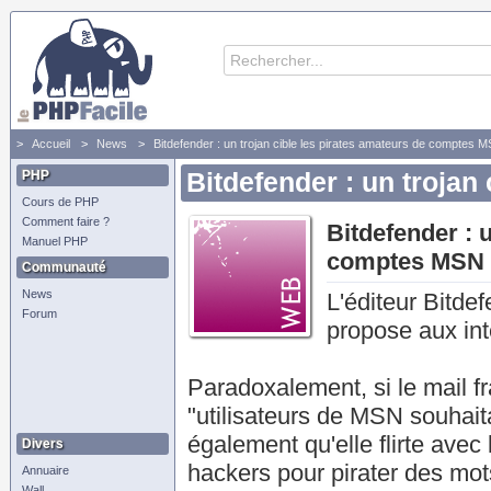
Accueil
News
Bitdefender : un trojan cible les pirates amateurs de comptes 
PHP
Bitdefender : un troja
Cours de PHP
Comment faire ?
Bitdefender : 
Manuel PHP
comptes MSN
Communauté
News
L'éditeur Bitde
Forum
propose aux in
Paradoxalement, si le mail f
"utilisateurs de MSN souhait
également qu'elle flirte avec l
Divers
hackers pour pirater des mot
Annuaire
Wall