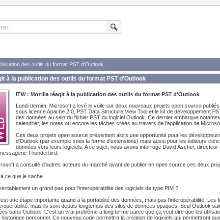
publication des outils du format PST d'Outlook
git à la publication des outils du format PST d'Outlook
ITW : Mozilla réagit à la publication des outils du format PST d'Outlook
Lundi dernier, Microsoft a levé le voile sur deux nouveaux projets open source publié
sous licence Apache 2.0, PST Data Structure View Tool et le kit de développement PST
des données au sein du fichier PST du logiciel Outlook. Ce dernier embarque notamm
calendrier, les notes ou encore les tâches créés au travers de l'application de Microsof
Ces deux projets open source présentent alors une opportunité pour les développeurs 
d'Outlook (par exemple sous la forme d'extensions) mais aussi pour les éditeurs concu
données vers leurs logiciels. A ce sujet, nous avons interrogé David Ascher, directe
 messagerie Thunderbird.
rosoft a consulté d'autres acteurs du marché avant de publier en open source ces deux proj
à ce que je sache.
éritablement un grand pas pour l'interopérabilité des logiciels de type PIM ?
c'est une étape importante quand à la portabilité des données, mais pas l'interopérabilité. Le
ropérabilité, mais ils sont depuis longtemps des silos de données opaques. Seul Outlook sait li
es sans Outlook. C'est un vrai problème a long terme parce que ça veut dire que les utilisat
 historique personnel. Ce nouveau code permettra la création de logiciels qui permettront au