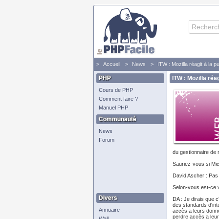
Accueil
News
ITW : Mozilla réagit à la 
PHP
ITW : Mozilla réa
Cours de PHP
Comment faire ?
Manuel PHP
Communauté
News
Forum
du gestionnaire de
Sauriez-vous si Mic
David Ascher : Pas 
Selon-vous est-ce v
Divers
DA : Je dirais que 
des standards d'inte
Annuaire
accès a leurs donné
perdre accès a leur
Wall