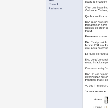
quand ils changent d
Contact
C'est une étape impo
Recherche
Outlook et Exchang
Quelles sont les mo
DA : Je ne crois pa
format fait en sorte
logiciels de créer d
positif.
Pensez-vous vous pe
DA : C'est possible
fichiers PST aux fo
utile, nous pourron
La feuille de route a
DA : Vu qu'on consi
route. Il s'agit sim
Concrètement qu'est-
DA : On voit déjà b
d'exploitation autr
transition, mais il 
Vu que Thunderbird 
Je vous remercie
Auteur
Origine
Clu