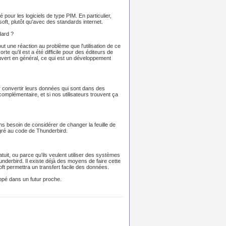
 pour les logiciels de type PIM. En particulier,
t, plutôt qu'avec des standards internet.
dard ?
t une réaction au problème que l'utilisation de ce
rte qu'il est a été difficile pour des éditeurs de
 ouvert en général, ce qui est un développement
ir convertir leurs données qui sont dans des
omplémentaire, et si nos utilisateurs trouvent ça
ons besoin de considérer de changer la feuille de
ntégré au code de Thunderbird.
uit, ou parce qu'ils veulent utiliser des systèmes
derbird. Il existe déjà des moyens de faire cette
oft permettra un transfert facile des données.
oppé dans un futur proche.