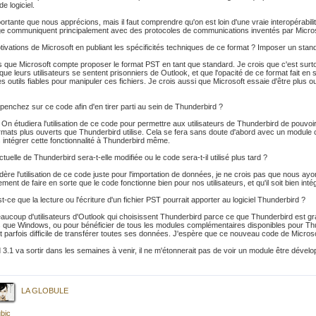
e logiciel.
rtante que nous apprécions, mais il faut comprendre qu'on est loin d'une vraie interopérabilité
e communiquent principalement avec des protocoles de communications inventés par Microsof
tivations de Microsoft en publiant les spécificités techniques de ce format ? Imposer un stan
s que Microsoft compte proposer le format PST en tant que standard. Je crois que c'est surtou
 que leurs utilisateurs se sentent prisonniers de Outlook, et que l'opacité de ce format fait en so
es outils fiables pour manipuler ces fichiers. Je crois aussi que Microsoft essaie d'être plus
nchez sur ce code afin d'en tirer parti au sein de Thunderbird ?
. On étudiera l'utilisation de ce code pour permettre aux utilisateurs de Thunderbird de pouvo
rmats plus ouverts que Thunderbird utilise. Cela se fera sans doute d'abord avec un module c
s intégrer cette fonctionnalité à Thunderbird même.
ctuelle de Thunderbird sera-t-elle modifiée ou le code sera-t-il utilisé plus tard ?
dère l'utilisation de ce code juste pour l'importation de données, je ne crois pas que nous ay
plement de faire en sorte que le code fonctionne bien pour nos utilisateurs, et qu'il soit bien i
ce que la lecture ou l'écriture d'un fichier PST pourrait apporter au logiciel Thunderbird ?
eaucoup d'utilisateurs d'Outlook qui choisissent Thunderbird parce ce que Thunderbird est grat
es que Windows, ou pour bénéficier de tous les modules complémentaires disponibles pour Thun
est parfois difficile de transférer toutes ses données. J'espère que ce nouveau code de Micros
3.1 va sortir dans les semaines à venir, il ne m'étonnerait pas de voir un module être dével
LA GLOBULE
bic