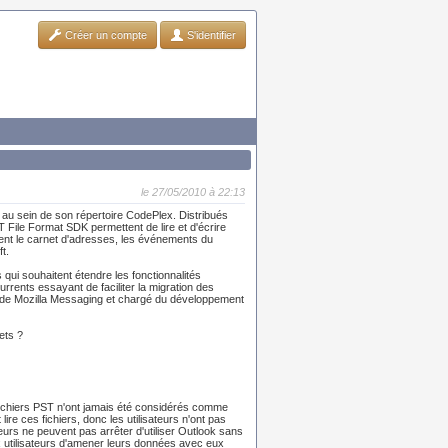
Créer un compte
S'identifier
le 27/05/2010 à 22:13
s au sein de son répertoire CodePlex. Distribués
 File Format SDK permettent de lire et d'écrire
ent le carnet d'adresses, les événements du
t.
qui souhaitent étendre les fonctionnalités
rrents essayant de faciliter la migration des
ur de Mozilla Messaging et chargé du développement
ets ?
s fichiers PST n'ont jamais été considérés comme
re ces fichiers, donc les utilisateurs n'ont pas
eurs ne peuvent pas arrêter d'utiliser Outlook sans
x utilisateurs d'amener leurs données avec eux