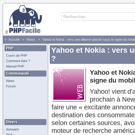
Accueil
News
Yahoo et Nokia : vers une alliance placée sous le signe du mobi
PHP
Yahoo et Nokia : vers u
Cours de PHP
?
Comment faire ?
Manuel PHP
Yahoo et Nokia
Communauté
signe du mobi
News
Forum
Yahoo! vient d'
prochain à New
faire une « excitante annon
destination des consommateu
selon certaines sources, avoi
Divers
moteur de recherche américai
Annuaire
Wall