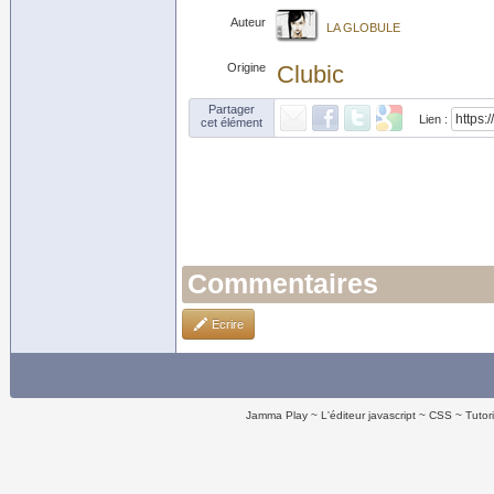
Auteur
LA GLOBULE
Origine
Clubic
Partager
Lien :
cet élément
Commentaires
Ecrire
Jamma Play
L'éditeur javascript
CSS
Tutor