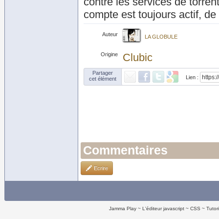
contre les services de torren
compte est toujours actif, d
Auteur
LA GLOBULE
Origine
Clubic
Partager
Lien :
cet élément
Commentaires
Ecrire
Jamma Play
L'éditeur javascript
CSS
Tutor