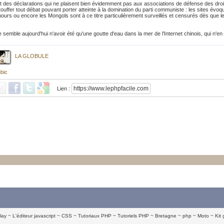
t des déclarations qui ne plaisent bien évidemment pas aux associations de défense des dr
touffer tout débat pouvant porter atteinte à la domination du parti communiste : les sites évoq
hours ou encore les Mongols sont à ce titre particulièrement surveillés et censurés dès que l
emble aujourd'hui n'avoir été qu'une goutte d'eau dans la mer de l'Internet chinois, qui n'en 
LA GLOBULE
bic
Lien :
lay
L'éditeur javascript
CSS
Tutoriaux PHP
Tutoriels PHP
Bretagne
php
Moto
Kit