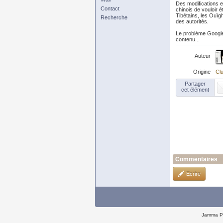
Des modifications e
Contact
chinois de vouloir é
Tibétains, les Ouïg
Recherche
des autorités.
Le problème Google s
contenu...
Auteur
Origine
Clu
Partager
cet élément
Commentaires
Ecrire
Jamma P