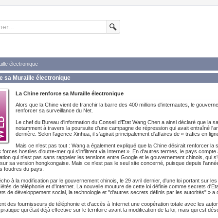
ille électronique
e sa Muraille électronique
La Chine renforce sa Muraille électronique
Alors que la Chine vient de franchir la barre des 400 millions d'internautes, le gouve
renforcer sa surveillance du Net.
Le chef du Bureau d'information du Conseil d'Etat Wang Chen a ainsi déclaré que la sanct
notamment à travers la poursuite d'une campagne de répression qui avait entraîné l'a
dernière. Selon l'agence Xinhua, il s'agirait principalement d'affaires de « trafics en lign
Mais ce n'est pas tout : Wang a également expliqué que la Chine désirait renforcer la
 forces hostiles d'outre-mer qui s'infiltrent via Internet ». En d'autres termes, le pays compte
uation qui n'est pas sans rappeler les tensions entre Google et le gouvernement chinois, qui s'
sur sa version hongkongaise. Mais ce n'est pas le seul site concerné, puisque depuis l'anné
es foudres du pays.
cho à la modification par le gouvernement chinois, le 29 avril dernier, d'une loi portant sur les
étés de téléphonie et d'Internet. La nouvelle mouture de cette loi définie comme secrets d'Etat «
ets de développement social, la technologie et "d'autres secrets définis par les autorités" » a 
ent des fournisseurs de téléphonie et d'accès à Internet une coopération totale avec les auto
ratique qui était déjà effective sur le territoire avant la modification de la loi, mais qui est déso