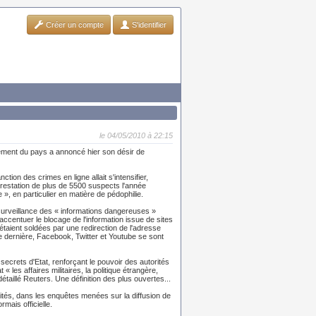
Créer un compte
S'identifier
le 04/05/2010 à 22:15
rnement du pays a annoncé hier son désir de
ion des crimes en ligne allait s'intensifier,
rrestation de plus de 5500 suspects l'année
e », en particulier en matière de pédophilie.
 surveillance des « informations dangereuses »
 accentuer le blocage de l'information issue de sites
étaient soldées par une redirection de l'adresse
e dernière, Facebook, Twitter et Youtube se sont
 secrets d'Etat, renforçant le pouvoir des autorités
 les affaires militaires, la politique étrangère,
détaillé Reuters. Une définition des plus ouvertes...
rités, dans les enquêtes menées sur la diffusion de
rmais officielle.