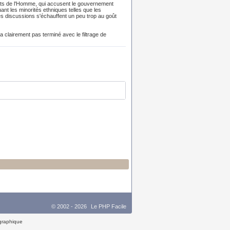
oits de l'Homme, qui accusent le gouvernement
uant les minorités ethniques telles que les
es discussions s'échauffent un peu trop au goût
a clairement pas terminé avec le filtrage de
© 2002 - 2026
Le PHP Facile
 graphique