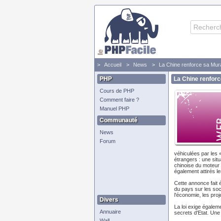
Accueil
News
La Chine renforce sa Mura
PHP
La Chine renforc
Cours de PHP
Comment faire ?
Manuel PHP
Communauté
News
Forum
véhiculées par les «
étrangers : une sit
chinoise du moteur 
également attirés l
Cette annonce fait é
du pays sur les soci
l'économie, les proj
Divers
La loi exige égalem
Annuaire
secrets d'Etat. Une p
Wall