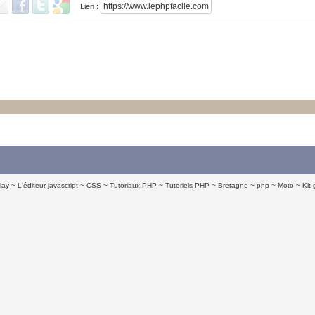
Lien :
lay
L'éditeur javascript
CSS
Tutoriaux PHP
Tutoriels PHP
Bretagne
php
Moto
Kit