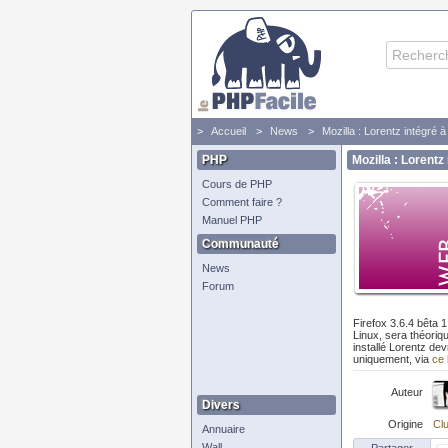
Accueil
News
Mozilla : Lorentz intégré à
PHP
Mozilla : Lorentz 
Cours de PHP
Comment faire ?
Manuel PHP
Communauté
News
Forum
Firefox 3.6.4 bêta 
Linux, sera théoriq
installé Lorentz dev
uniquement, via
ce 
Auteur
Divers
Origine
Clu
Annuaire
Wall