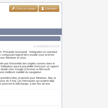
Créer un compte
S'identifier
le 21/04/2010 à 23:14
4. Principale nouveauté : l'intégration en standard
 composant logiciel tiers installé sous la forme
e sous Windows et Linux.
mette pas l'ensemble des onglets ouverts dans le
l'utilisateur aura la possibilité d'envoyer un rapport
nt étudié chez Google (Chrome) et Microsoft
une meilleure stabilité du navigateur.
tte première bêta, proposée pour Windows, Mac et
ours du 4 mai. Les internautes qui avaient déjà
 pourront le télécharger, à des fins de test