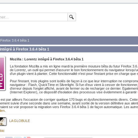
 Firefox 3.6.4 bêta 1
intégré à Firefox 3.6.4 bêta 1
Mozilla : Lorentz intégré à Firefox 3.6.4 bêta 1
La fondation Mozilla a mis en ligne mardi la première mouture bêta du futur Firefox 3.6.
de Lorentz, un outil qui permet d'assurer le bon fonctionnement du navigateur lorsqu'un
d'un plugin vient à planter. Cette fonctionnalité n'est pour l'instant prise en charge qu
Pour l'instant, trois plugins sont isolés de façon à ce que leur interruption ne compro
navigateur : Flash, QuickTime et Silverlight. Si l'un d'eux vient à cesser de fonctionner, 
d'erreur depuis l'onglet affiché, avant de fermer ou de recharger ce dernier. Egaleme
(Internet Explorer), ce dispositif d'isolation des processus vise évidemment à garantir 
1 est par ailleurs l'occasion de corriger quelque 170 bugs et dysfonctionnements divers. Ce
uement suivie d'une seconde dans une semaine, avant sortie de la version définitive aux alent
raient se voir proposer la migration vers Firefox 3.6.4 bêta 1 de façon automatique. Les autres
lien
.
LA GLOBULE
bic