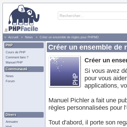
Accueil
News
Créer un ensemble de règles pour PHPMD
PHP
Créer un ensemble de 
Cours de PHP
Comment faire ?
Créer un ense
Manuel PHP
Communauté
Si vous avez d
News
pour vous aider
Forum
applications, vo
Manuel Pichler a fait une pu
règles personnalisées pour 
Divers
Tout d'abord, il porte son reg
Annuaire
Wall