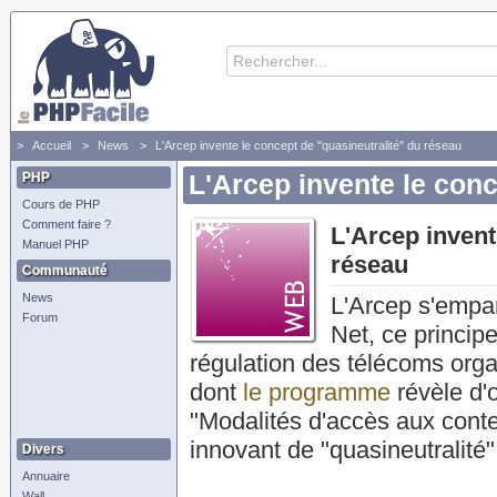
Accueil
News
L'Arcep invente le concept de "quasineutralité" du réseau
PHP
L'Arcep invente le conc
Cours de PHP
Comment faire ?
L'Arcep invent
Manuel PHP
réseau
Communauté
News
L'Arcep s'empar
Forum
Net, ce principe
régulation des télécoms orga
dont
le programme
révèle d'o
"Modalités d'accès aux conte
innovant de "quasineutralité"
Divers
Annuaire
Wall