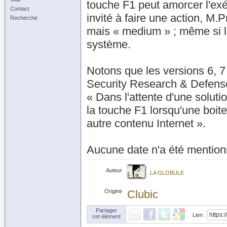
touche F1 peut amorcer l'exé
Contact
invité à faire une action, M.
Recherche
mais « medium » ; même si le
système.
Notons que les versions 6, 7 
Security Research & Defense 
« Dans l'attente d'une solutio
la touche F1 lorsqu'une boit
autre contenu Internet ».
Aucune date n'a été mentionné
Auteur
LA GLOBULE
Origine
Clubic
Partager
Lien :
cet élément