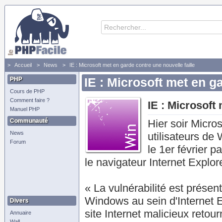
Accueil
News
IE : Microsoft met en garde contre une nouvelle faille
PHP
IE : Microsoft met en g
Cours de PHP
Comment faire ?
IE : Microsoft
Manuel PHP
Communauté
Hier soir Micro
News
utilisateurs de
Forum
le 1er février 
le navigateur Internet Explore
« La vulnérabilité est présent
Windows au sein d'Internet Ex
Divers
site Internet malicieux retour
Annuaire
Wall