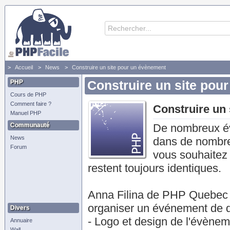
Accueil
News
Construire un site pour un évènement
PHP
Construire un site pou
Cours de PHP
Comment faire ?
Construire un
Manuel PHP
Communauté
De nombreux év
News
dans de nombre
Forum
vous souhaitez 
restent toujours identiques.
Anna Filina de PHP Quebec 
organiser un événement de qu
Divers
- Logo et design de l'évène
Annuaire
Wall