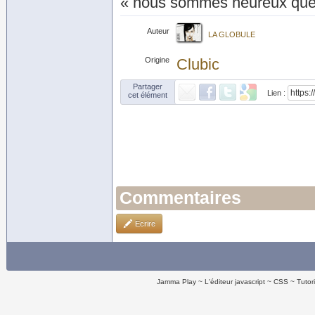
« nous sommes heureux que l
Auteur
LA GLOBULE
Origine
Clubic
Partager
Lien :
cet élément
Commentaires
Ecrire
Jamma Play
L'éditeur javascript
CSS
Tutor