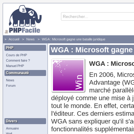
Accueil
News
WGA : Microsoft gagne une bataille juridique
PHP
WGA : Microsoft gagne u
Cours de PHP
Comment faire ?
WGA : Microsof
Manuel PHP
Communauté
En 2006, Micro
News
Advantage (WGA)
Forum
marché parallè
déployé comme une mise à jour
tout le monde. En effet, cert
l'éditeur. Ces derniers estim
WGA sans expliquer qu'il s'ag
Divers
fonctionnalités supplémentai
Annuaire
Wall