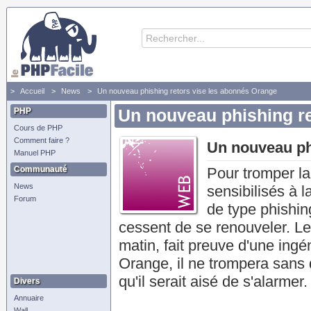
Accueil
News
Un nouveau phishing retors vise les abonnés Orange
PHP
Un nouveau phishing re
Cours de PHP
Comment faire ?
Un nouveau ph
Manuel PHP
Communauté
Pour tromper la
News
sensibilisés à 
Forum
de type phishin
cessent de se renouveler. Le
matin, fait preuve d'une ingé
Orange, il ne trompera sans d
qu'il serait aisé de s'alarmer.
Divers
Annuaire
Wall