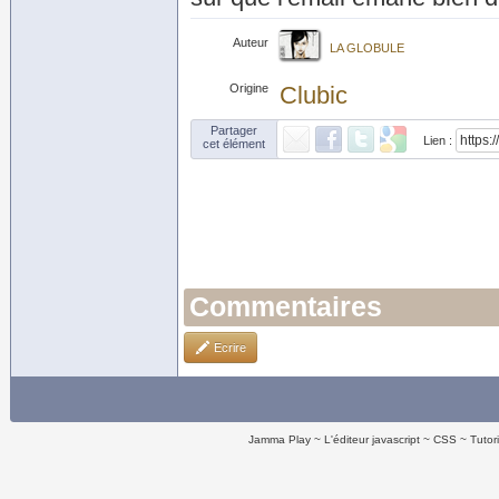
Auteur
LA GLOBULE
Origine
Clubic
Partager
Lien :
cet élément
Commentaires
Ecrire
Jamma Play
L'éditeur javascript
CSS
Tutor