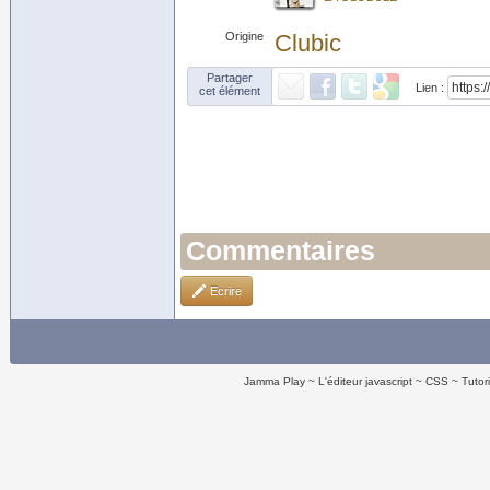
Origine
Clubic
Partager
Lien :
cet élément
Commentaires
Ecrire
Jamma Play
L'éditeur javascript
CSS
Tutor