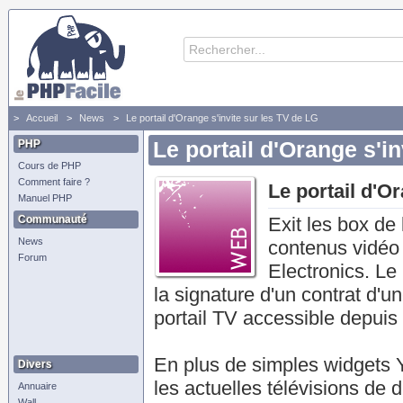
Accueil
News
Le portail d'Orange s'invite sur les TV de LG
PHP
Le portail d'Orange s'i
Cours de PHP
Comment faire ?
Le portail d'O
Manuel PHP
Communauté
Exit les box de
News
contenus vidéo 
Forum
Electronics. Le
la signature d'un contrat d'u
portail TV accessible depuis
En plus de simples widgets 
Divers
les actuelles télévisions d
Annuaire
Wall