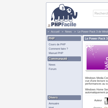
Accueil
News
Le Power Pack 3 de Win
PHP
Le Power Pack 3
Cours de PHP
Comment faire ?
Manuel PHP
Communauté
News
Forum
Windows Media Cent
vue d'une lecture s
performances au sup
Windows Home Server
automatiquement pa
Divers
Auteur
Annuaire
Wall