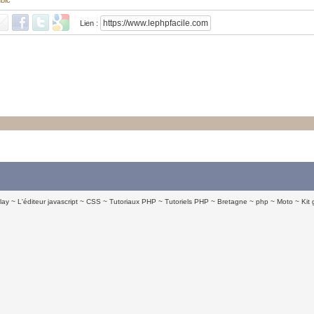
bic
Lien :
lay
L'éditeur javascript
CSS
Tutoriaux PHP
Tutoriels PHP
Bretagne
php
Moto
Kit