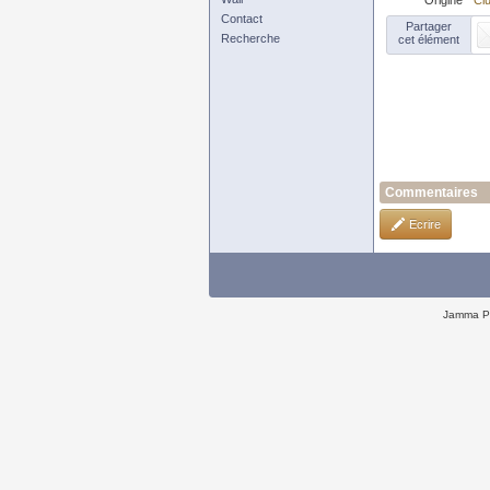
Origine
Clu
Contact
Partager
Recherche
cet élément
Commentaires
Ecrire
Jamma P