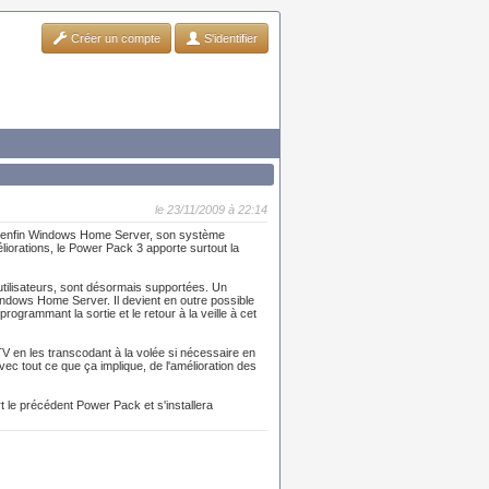
Créer un compte
S'identifier
le 23/11/2009 à 22:14
te enfin Windows Home Server, son système
éliorations, le Power Pack 3 apporte surtout la
utilisateurs, sont désormais supportées. Un
indows Home Server. Il devient en outre possible
ogrammant la sortie et le retour à la veille à cet
 en les transcodant à la volée si nécessaire en
ec tout ce que ça implique, de l'amélioration des
 le précédent Power Pack et s'installera