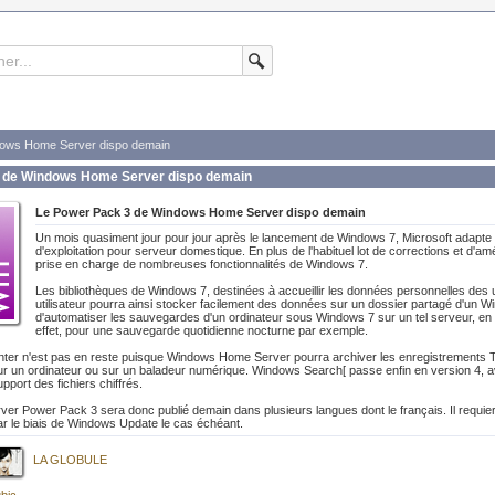
dows Home Server dispo demain
 de Windows Home Server dispo demain
Le Power Pack 3 de Windows Home Server dispo demain
Un mois quasiment jour pour jour après le lancement de Windows 7, Microsoft adap
d'exploitation pour serveur domestique. En plus de l'habituel lot de corrections et d'am
prise en charge de nombreuses fonctionnalités de Windows 7.
Les bibliothèques de Windows 7, destinées à accueillir les données personnelles des 
utilisateur pourra ainsi stocker facilement des données sur un dossier partagé d'un W
d'automatiser les sauvegardes d'un ordinateur sous Windows 7 sur un tel serveur, en pr
effet, pour une sauvegarde quotidienne nocturne par exemple.
er n'est pas en reste puisque Windows Home Server pourra archiver les enregistrements TV
ur un ordinateur ou sur un baladeur numérique. Windows Search[ passe enfin en version 4, av
port des fichiers chiffrés.
 Power Pack 3 sera donc publié demain dans plusieurs langues dont le français. Il requiert
r le biais de Windows Update le cas échéant.
LA GLOBULE