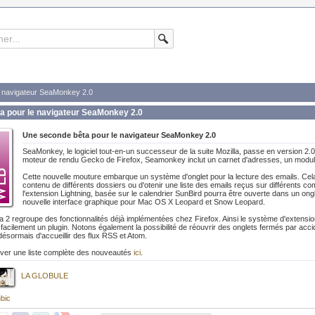
e navigateur SeaMonkey 2.0
a pour le navigateur SeaMonkey 2.0
Une seconde bêta pour le navigateur SeaMonkey 2.0
SeaMonkey, le logiciel tout-en-un successeur de la suite Mozilla, passe en version 2.0
moteur de rendu Gecko de Firefox, Seamonkey inclut un carnet d'adresses, un module 
Cette nouvelle mouture embarque un système d'onglet pour la lecture des emails. Cel
contenu de différents dossiers ou d'otenir une liste des emails reçus sur différents 
l'extension Lightning, basée sur le calendrier SunBird pourra être ouverte dans un 
nouvelle interface graphique pour Mac OS X Leopard et Snow Leopard.
2 regroupe des fonctionnalités déjà implémentées chez Firefox. Ainsi le système d'extensions
s facilement un plugin. Notons également la possibilité de réouvrir des onglets fermés par acc
ésormais d'accueillir des flux RSS et Atom.
ver une liste complète des nouveautés
ici
.
LA GLOBULE
bic