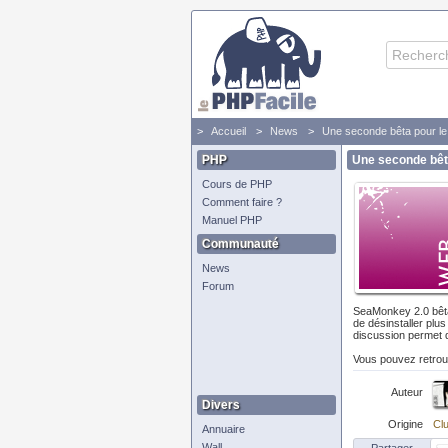
Accueil
News
Une seconde bêta pour l
PHP
Une seconde bêt
Cours de PHP
Comment faire ?
Manuel PHP
Communauté
News
Forum
SeaMonkey 2.0 bêta 
de désinstaller plu
discussion permet d
Vous pouvez retrou
Auteur
Divers
Origine
Clu
Annuaire
Wall