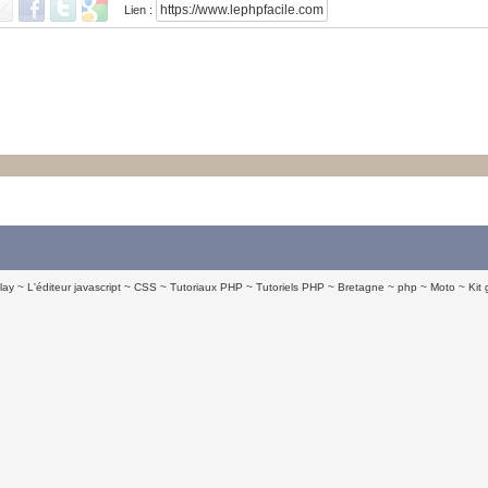
Lien :
lay
L'éditeur javascript
CSS
Tutoriaux PHP
Tutoriels PHP
Bretagne
php
Moto
Kit