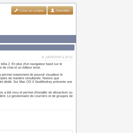
Créer un compte
S'identifier
le 14/09/2009 à 20:31
 bêta 2. En plus d'un navigateur basé sur le
de chat et un éditeur texte.
a permet notamment de pouvoir visualiser le
comptes de manière simultanée. Notons que
onglet dédié. Sur Mac OS X SeaMonkey présente une
 a été revu et permet d'installer de désactiver ou
ident. Le gestionnaire de courriers et de groupes de