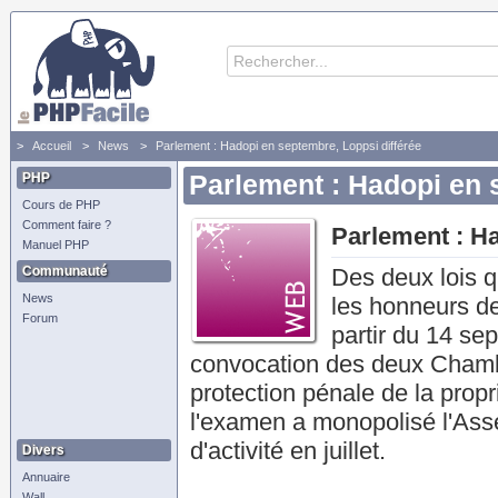
Accueil
News
Parlement : Hadopi en septembre, Loppsi différée
PHP
Parlement : Hadopi en 
Cours de PHP
Comment faire ?
Parlement : Ha
Manuel PHP
Communauté
Des deux lois q
News
les honneurs de
Forum
partir du 14 se
convocation des deux Chambres
protection pénale de la proprié
l'examen a monopolisé l'Ass
d'activité en juillet.
Divers
Annuaire
Wall