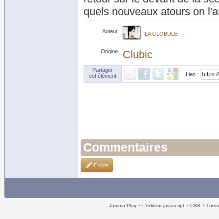
quels nouveaux atours on l'a
Auteur
LA GLOBULE
Origine
Clubic
Partager
Lien :
cet élément
Commentaires
Ecrire
Jamma Play
L'éditeur javascript
CSS
Tutor