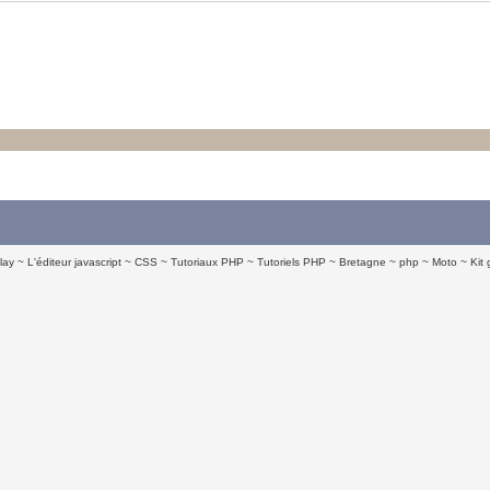
lay
L'éditeur javascript
CSS
Tutoriaux PHP
Tutoriels PHP
Bretagne
php
Moto
Kit