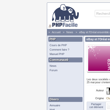
Accueil
News
eBay et l'Oréal ensemble 
PHP
eBay et l'Oréal 
Cours de PHP
Comment faire ?
Manuel PHP
Communauté
News
Forum
Les deux sociétés on
25 mai pour s'enten
Auteur
Origine
Clu
Divers
Partager
Annuaire
cet élément
Wall