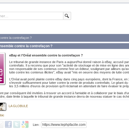
contre la contrefaçon ?
ensemble contre la contrefaçon ?
eBay et l'Oréal ensemble contre la contrefaçon ?
Le tribunal de grande instance de Paris a aujourd'hui donné raison à eBay, accusé par
contrefaits. Il a reconnu que pour son "activité de stockage et de mise en ligne des an
non responsable de ses contenus comme l'est un éditeur, soulignant par ailleurs qu'av
lutte contre les contenus illicites", eBay avait "mis en oeuvre des moyens de lutte cont
L'Oréal avait porté plainte contre eBay dans cinq pays européens, dont la France, en 
s'investir suffisamment pour lutter contre la vente de produits contrefaits. Le géant 
les 3,5 millions d'euros de provision qu'il réclamait en attendant de faire évaluer le pré
t par conséquent été invitées à trouver un accord à l'amiable et à collaborer par le biais d'un
dre, date limite à laquelle le tribunal de grande instance devra de nouveau statuer le cas éch
LA GLOBULE
bic
Lien :