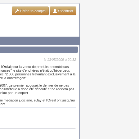
Créer un compte
S'identifier
le 13/05/2009 à 20:32
 l'Oréal pour la vente de produits cosmétiques
nonces" le site d'enchères n'était qu'hébergeur,
ec "2 000 personnes travaillant exclusivement à la
re la contrefaçon".
2007. Le premier accusait le dernier de ne pas
du cosmétique a donc été débouté et ne recevra pas
judice par un expert.
e médiation judiciaire. eBay et l'Oréal ont jusqu'au
éant.