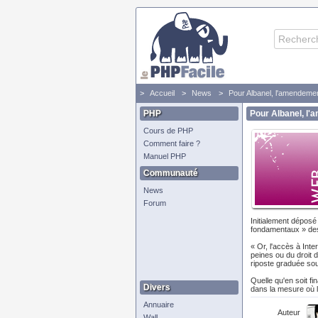
Accueil
News
Pour Albanel, l'amendeme
PHP
Pour Albanel, l
Cours de PHP
Comment faire ?
Manuel PHP
Communauté
News
Forum
Initialement déposé
fondamentaux » des 
« Or, l'accès à Inte
peines ou du droit 
riposte graduée so
Quelle qu'en soit f
Divers
dans la mesure où l
Annuaire
Auteur
Wall