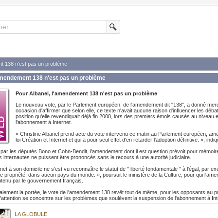
nt 138 n'est pas un problème
'amendement 138 n'est pas un problème
Pour Albanel, l'amendement 138 n'est pas un problème
Le nouveau vote, par le Parlement européen, de l'amendement dit "138", a donné mercre
occasion d'affirmer que selon elle, ce texte n'avait aucune raison d'influencer les débats
position qu'elle revendiquait déjà fin 2008, lors des premiers émois causés au niveau
l'abonnement à Internet.
« Christine Albanel prend acte du vote intervenu ce matin au Parlement européen, amen
loi Création et Internet et qui a pour seul effet d'en retarder l'adoption définitive. », i
 par les députés Bono et Cohn-Bendit, l'amendement dont il est question prévoit pour mémoire 
internautes ne puissent être prononcés sans le recours à une autorité judiciaire.
rnet à son domicile ne s'est vu reconnaître le statut de " liberté fondamentale " à l'égal, par ex
de propriété, dans aucun pays du monde. », poursuit le ministère de la Culture, pour qui l'a
utenu par le gouvernement français.
inalement la portée, le vote de l'amendement 138 revêt tout de même, pour les opposants au pr
'attention se concentre sur les problèmes que soulèvent la suspension de l'abonnement à Int
LA GLOBULE