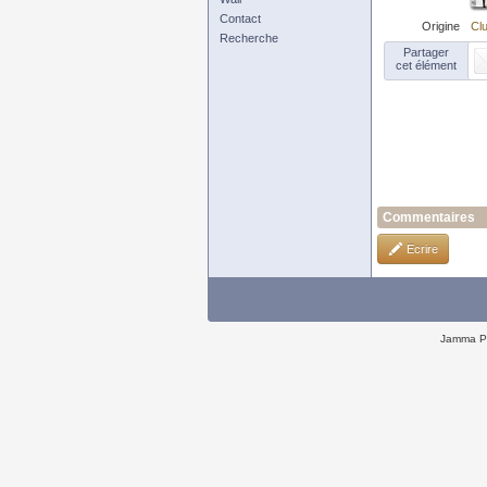
Contact
Origine
Clu
Recherche
Partager
cet élément
Commentaires
Ecrire
Jamma P