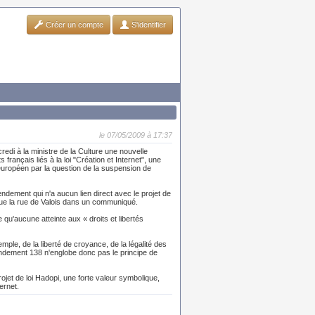
Créer un compte
S'identifier
le 07/05/2009 à 17:37
di à la ministre de la Culture une nouvelle
 français liés à la loi "Création et Internet", une
 européen par la question de la suspension de
dement qui n'a aucun lien direct avec le projet de
ndique la rue de Valois dans un communiqué.
qu'aucune atteinte aux « droits et libertés
emple, de la liberté de croyance, de la légalité des
mendement 138 n'englobe donc pas le principe de
ojet de loi Hadopi, une forte valeur symbolique,
ernet.