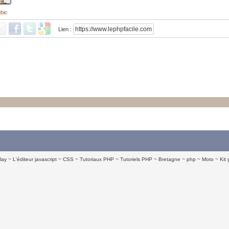
bic
Lien :
lay
L'éditeur javascript
CSS
Tutoriaux PHP
Tutoriels PHP
Bretagne
php
Moto
Kit