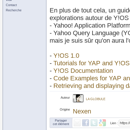
Contact
En plus de tout cela, un guid
Recherche
explorations autour de Y!OS 
- Yahoo! Application Platfor
- Yahoo Query Language (Y
mais je suis sûr qu'on aura l'
-
Y!OS 1.0
-
Tutorials for YAP and Y!OS
-
Y!OS Documentation
-
Code Examples for YAP a
-
Retrieving and displaying 
Auteur
LA GLOBULE
Origine
Nexen
Partager
Lien :
cet élément