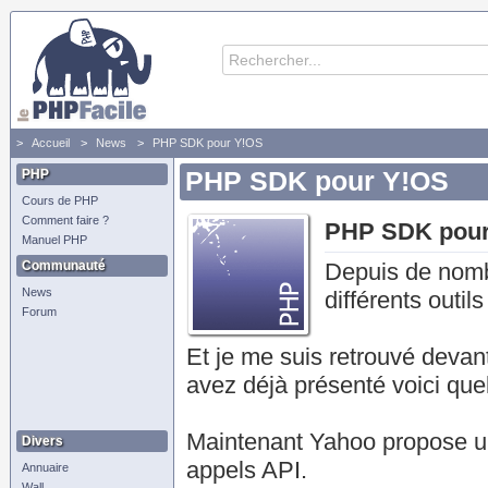
Accueil
News
PHP SDK pour Y!OS
PHP
PHP SDK pour Y!OS
Cours de PHP
Comment faire ?
PHP SDK pou
Manuel PHP
Communauté
Depuis de nomb
News
différents outi
Forum
Et je me suis retrouvé devan
avez déjà présenté voici que
Maintenant Yahoo propose un
Divers
appels API.
Annuaire
Wall