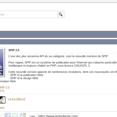
SPIP 2.0
L'une des plus ancienne API de sa catégorie, voici la nouvelle monture de SPIP.
Pour rappel, SPIP est un système de publication pour l’Internet qui s’attache particulièr
multilangue et toujours réalisé en PHP, sous licence GNU/GPL 3.
Cette nouvelle version apporte de nombreuses évolutions, dont ces nouveautés ont ét
- SPIP et la publication Web
- SPIP et le design Web
ammation Web
PIP 2.0
2.0
LA GLOBULE
xen
Lien :