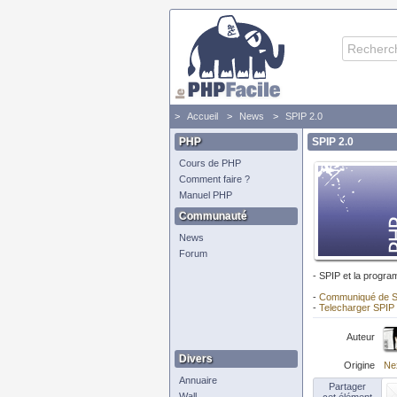
Accueil
News
SPIP 2.0
PHP
SPIP 2.0
Cours de PHP
Comment faire ?
Manuel PHP
Communauté
News
Forum
- SPIP et la progr
-
Communiqué de S
-
Telecharger SPIP 
Auteur
Divers
Origine
Ne
Annuaire
Partager
Wall