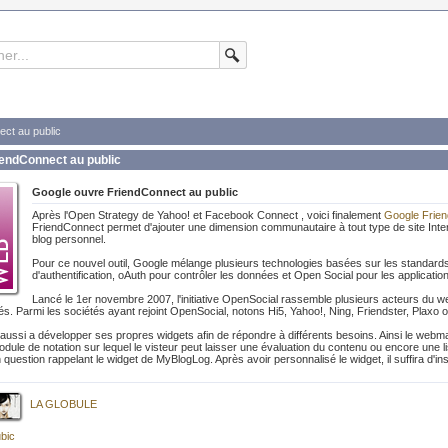
ct au public
iendConnect au public
Google ouvre FriendConnect au public
Après l'Open Strategy de Yahoo! et Facebook Connect , voici finalement
Google Frie
FriendConnect permet d'ajouter une dimension communautaire à tout type de site Inter
blog personnel.
Pour ce nouvel outil, Google mélange plusieurs technologies basées sur les standar
d'authentification, oAuth pour contrôler les données et Open Social pour les applicatio
Lancé le 1er novembre 2007, l'initiative OpenSocial rassemble plusieurs acteurs du web
ités. Parmi les sociétés ayant rejoint OpenSocial, notons Hi5, Yahoo!, Ning, Friendster, Plax
si a développer ses propres widgets afin de répondre à différents besoins. Ainsi le webmaster
ule de notation sur lequel le visteur peut laisser une évaluation du contenu ou encore une lis
question rappelant le widget de MyBlogLog. Après avoir personnalisé le widget, il suffira d
LA GLOBULE
bic