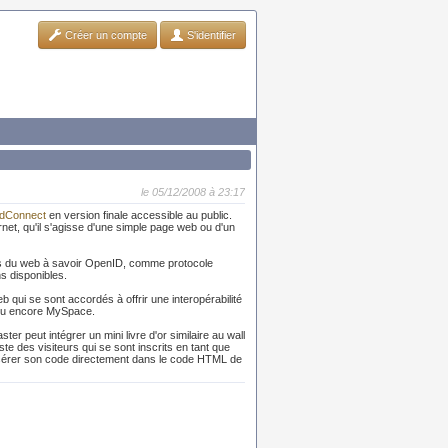
Créer un compte
S'identifier
le 05/12/2008 à 23:17
ndConnect
en version finale accessible au public.
net, qu'il s'agisse d'une simple page web ou d'un
ds du web à savoir OpenID, comme protocole
ns disponibles.
 qui se sont accordés à offrir une interopérabilité
o ou encore MySpace.
 peut intégrer un mini livre d'or similaire au wall
te des visiteurs qui se sont inscrits en tant que
'insérer son code directement dans le code HTML de