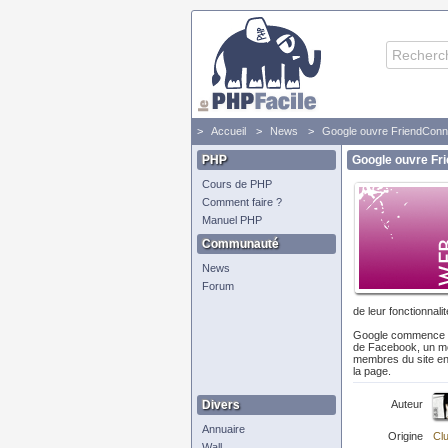
Accueil
News
Google ouvre FriendConne
PHP
Google ouvre Fr
Cours de PHP
Comment faire ?
Manuel PHP
Communauté
News
Forum
de leur fonctionnal
Google commence aus
de Facebook, un mod
membres du site en 
la page.
Divers
Auteur
Annuaire
Origine
Clu
Wall