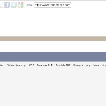
Lien :
lay
L'éditeur javascript
CSS
Tutoriaux PHP
Tutoriels PHP
Bretagne
php
Moto
Kit