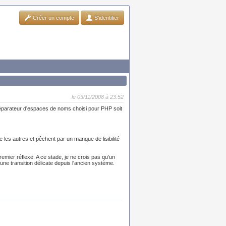
Créer un compte
S'identifier
le 03/11/2008 à 23:52
séparateur d'espaces de noms choisi pour PHP soit
e les autres et pêchent par un manque de lisibilité
emier réflexe. A ce stade, je ne crois pas qu'un
une transition délicate depuis l'ancien système.