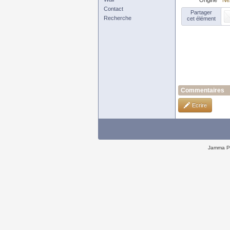
Origine
Ne
Contact
Partager
Recherche
cet élément
Commentaires
Ecrire
Jamma P