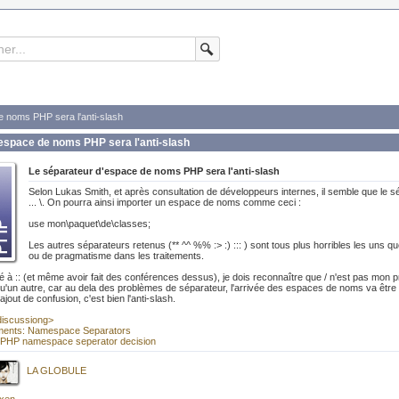
e noms PHP sera l'anti-slash
espace de noms PHP sera l'anti-slash
Le séparateur d'espace de noms PHP sera l'anti-slash
Selon Lukas Smith, et après consultation de développeurs internes, il semble que le 
... \. On pourra ainsi importer un espace de noms comme ceci :
use mon\paquet\de\classes;
Les autres séparateurs retenus (** ^^ %% :> :) ::: ) sont tous plus horribles les uns qu
ou de pragmatisme dans les traitements.
é à :: (et même avoir fait des conférences dessus), je dois reconnaître que / n'est pas mon pr
 qu'un autre, car au dela des problèmes de séparateur, l'arrivée des espaces de noms va être 
ajout de confusion, c'est bien l'anti-slash.
iscussiong>
ments: Namespace Separators
h PHP namespace seperator decision
LA GLOBULE