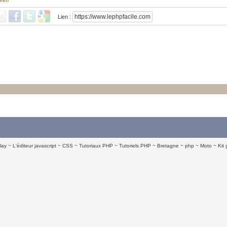
xen
Lien :
lay
L'éditeur javascript
CSS
Tutoriaux PHP
Tutoriels PHP
Bretagne
php
Moto
Kit