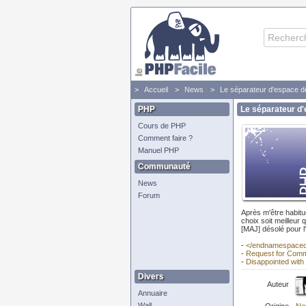
Accueil
News
Le séparateur d'espace d
PHP
Le séparateur d'
Cours de PHP
Comment faire ?
Manuel PHP
Communauté
News
Forum
Après m'être habitu
choix soit meilleur
[MAJ] désolé pour l'
-
</endnamespaced
-
Request for Com
-
Disappointed wit
Divers
Auteur
Annuaire
Wall