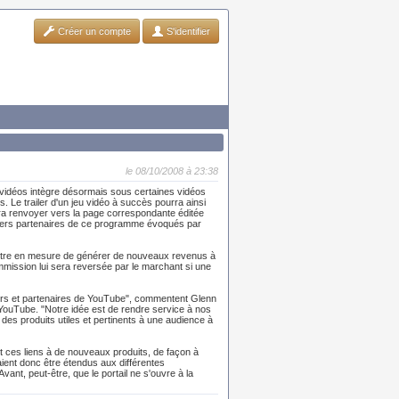
Créer un compte
S'identifier
le 08/10/2008 à 23:38
 vidéos intègre désormais sous certaines vidéos
 Le trailer d'un jeu vidéo à succès pourra ainsi
rra renvoyer vers la page correspondante éditée
remiers partenaires de ce programme évoqués par
être en mesure de générer de nouveaux revenus à
mmission lui sera reversée par le marchant si une
ateurs et partenaires de YouTube", commentent Glenn
YouTube. "Notre idée est de rendre service à nos
 des produits utiles et pertinents à une audience à
tit ces liens à de nouveaux produits, de façon à
aient donc être étendus aux différentes
ant, peut-être, que le portail ne s'ouvre à la