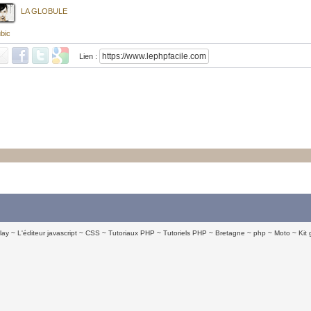
LA GLOBULE
bic
Lien :
lay
L'éditeur javascript
CSS
Tutoriaux PHP
Tutoriels PHP
Bretagne
php
Moto
Kit