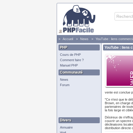
Accueil
News
YouTube : liens commerc
PHP
YouTube : liens
Cours de PHP
Comment faire ?
Manuel PHP
Communauté
News
Forum
vente est conclue p
"Ce n'est que le dé
Brown, en charge du
partenaires de tout
la fois large et ci
Désireux de n'effray
Divers
couvrir un spectre 
déclinaisons locale
Annuaire
distribution direct
Wall