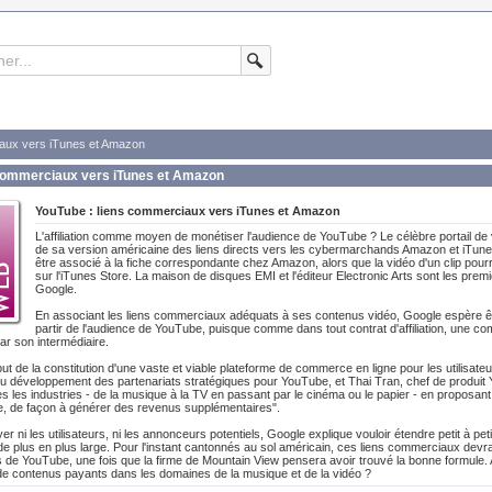
iaux vers iTunes et Amazon
 commerciaux vers iTunes et Amazon
YouTube : liens commerciaux vers iTunes et Amazon
L'affiliation comme moyen de monétiser l'audience de YouTube ? Le célèbre portail de
de sa version américaine des liens directs vers les cybermarchands Amazon et iTunes.
être associé à la fiche correspondante chez Amazon, alors que la vidéo d'un clip pou
sur l'iTunes Store. La maison de disques EMI et l'éditeur Electronic Arts sont les p
Google.
En associant les liens commerciaux adéquats à ses contenus vidéo, Google espère 
partir de l'audience de YouTube, puisque comme dans tout contrat d'affiliation, une co
ar son intermédiaire.
but de la constitution d'une vaste et viable plateforme de commerce en ligne pour les utilis
 développement des partenariats stratégiques pour YouTube, et Thai Tran, chef de produit 
es les industries - de la musique à la TV en passant par le cinéma ou le papier - en proposant
blée, de façon à générer des revenus supplémentaires".
er ni les utilisateurs, ni les annonceurs potentiels, Google explique vouloir étendre petit à pe
de plus en plus large. Pour l'instant cantonnés au sol américain, ces liens commerciaux devr
s de YouTube, une fois que la firme de Mountain View pensera avoir trouvé la bonne formule. Av
e de contenus payants dans les domaines de la musique et de la vidéo ?