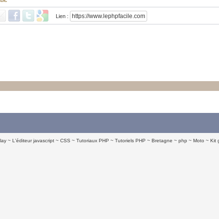
bic
Lien :
lay
L'éditeur javascript
CSS
Tutoriaux PHP
Tutoriels PHP
Bretagne
php
Moto
Kit