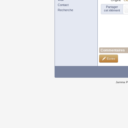
Origine
Clu
Contact
Partager
Recherche
cet élément
Commentaires
Ecrire
Jamma P