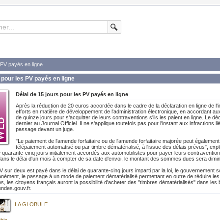
 PV payés en ligne
 pour les PV payés en ligne
Délai de 15 jours pour les PV payés en ligne
Après la réduction de 20 euros accordée dans le cadre de la déclaration en ligne de l
efforts en matière de développement de l'administration électronique, en accordant au
de quinze jours pour s'acquitter de leurs contraventions s'ils les paient en ligne. Le dé
dernier au Journal Officiel. Il ne s'applique toutefois pas pour l'instant aux infractions 
passage devant un juge.
"Le paiement de l'amende forfaitaire ou de l'amende forfaitaire majorée peut également 
télépaiement automatisé ou par timbre dématérialisé, à l'issue des délais prévus", exp
de quarante-cinq jours initialement accordés aux automobilistes pour payer leurs contraventio
 dans le délai d'un mois à compter de sa date d'envoi, le montant des sommes dues sera dimi
 sur deux est payé dans le délai de quarante-cinq jours imparti par la loi, le gouvernement sou
tanément, le passage à un mode de paiement dématérialisé permettant en outre de réduire les
s, les citoyens français auront la possibilité d'acheter des "timbres dématérialisés" dans les
mendes.gouv.fr.
LA GLOBULE