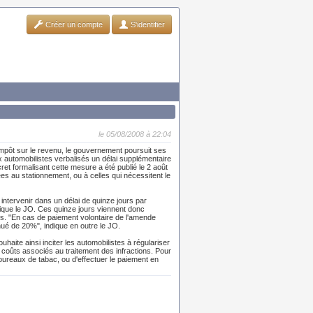
Créer un compte
S'identifier
le 05/08/2008 à 22:04
'impôt sur le revenu, le gouvernement poursuit ses
x automobilistes verbalisés un délai supplémentaire
cret formalisant cette mesure a été publié le 2 août
liées au stationnement, ou à celles qui nécessitent le
intervenir dans un délai de quinze jours par
lique le JO. Ces quinze jours viennent donc
ns. "En cas de paiement volontaire de l'amende
nué de 20%", indique en outre le JO.
haite ainsi inciter les automobilistes à régulariser
 coûts associés au traitement des infractions. Pour
 bureaux de tabac, ou d'effectuer le paiement en