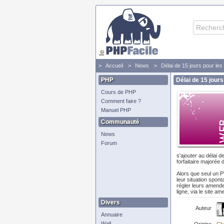
Accueil
News
Délai de 15 jours pour les
PHP
Délai de 15 jours
Cours de PHP
Comment faire ?
Manuel PHP
Communauté
News
Forum
s'ajouter au délai 
forfaitaire majorée
Alors que seul un PV
leur situation spon
régler leurs amende
ligne, via le site a
Divers
Auteur
Annuaire
Wall