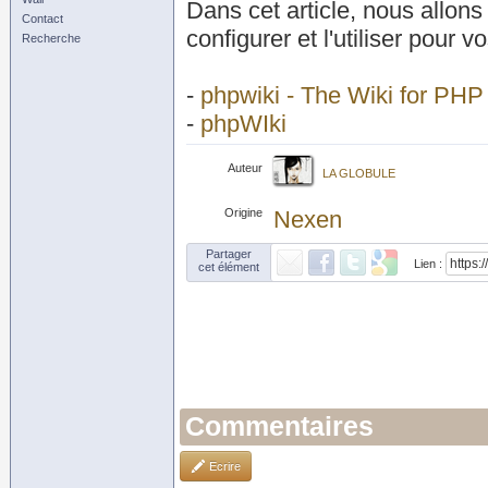
Dans cet article, nous allon
Contact
configurer et l'utiliser pour v
Recherche
-
phpwiki - The Wiki for PH
-
phpWIki
Auteur
LA GLOBULE
Origine
Nexen
Partager
Lien :
cet élément
Commentaires
Ecrire