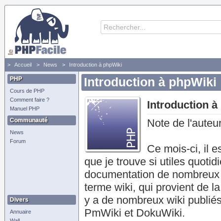
Accueil
News
Introduction à phpWiki
PHP
Introduction à phpWiki
Cours de PHP
Comment faire ?
Introduction à
Manuel PHP
Communauté
Note de l'auteur
News
Forum
Ce mois-ci, il 
que je trouve si utiles quotidi
documentation de nombreux pr
terme wiki, qui provient de la
y a de nombreux wiki publiés
Divers
PmWiki et DokuWiki.
Annuaire
Wall