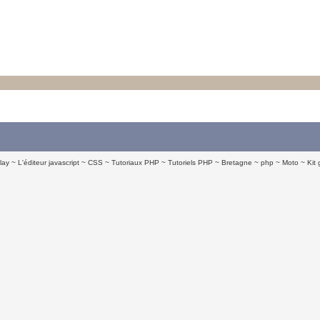
lay
L'éditeur javascript
CSS
Tutoriaux PHP
Tutoriels PHP
Bretagne
php
Moto
Kit