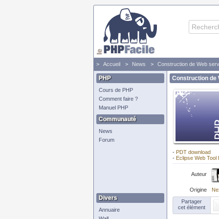
Accueil
News
Construction de Web serv
PHP
Construction de
Cours de PHP
Comment faire ?
Manuel PHP
Communauté
News
Forum
-
PDT download
-
Eclipse Web Tool 
Auteur
Origine
Ne
Divers
Partager
cet élément
Annuaire
Wall