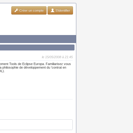
Créer un compte
S'identifier
le 15/05/2008 à 21:45
pment Tools de Eclipse Europa. Familiarisez vous
la philosophie de développement du 'contrat en
DL).