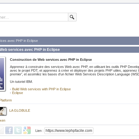
ices avec PHP in Eclipse
 Web services avec PHP in Eclipse
Construction de Web services avec PHP in Eclipse
Apprenez à construire des services Web avec PHP, en utilisant les outils PHP Develo
avec le projet PDT, et apprenez à créer et déployer des projets PHP utiles, apprenez 
premier', et assimilez les bases d'un fichier Web Services Description Language (WS
Un tutoriel IBM.
-
Build Web services with PHP in Eclipse
-
Eclipse
Platform
LA GLOBULE
xen
Lien :