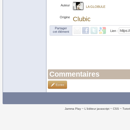
Auteur
LA GLOBULE
Origine
Clubic
Partager
Lien :
cet élément
Commentaires
Ecrire
Jamma Play
L'éditeur javascript
CSS
Tutor