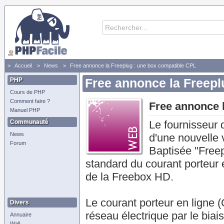
Accueil
News
Free annonce la Freeplug : une box compatible CPL
PHP
Free annonce la Freepl
Cours de PHP
Comment faire ?
Free annonce 
Manuel PHP
Communauté
Le fournisseur 
News
d'une nouvelle 
Forum
Baptisée "Freep
standard du courant porteur e
de la Freebox HD.
Le courant porteur en ligne (
Divers
réseau électrique par le bia
Annuaire
Wall