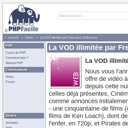
Accueil
News
La VOD illimitée par Free pour 9,99 euros
PHP
La VOD illimitée par Fr
Cours de PHP
Comment faire ?
La VOD illimit
Manuel PHP
Communauté
Nous vous l'ann
News
offre de vidéo 
Forum
depuis cette nu
celles déjà présentes, Ciném
comme annoncés initialement)
- une cinquantaine de films 
films de Ken Loach), dont deu
Divers
l'enfer, en 720p, et Pirates 
Annuaire
Wall