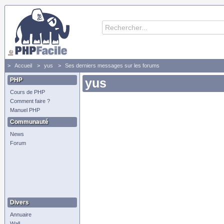
Accueil
yus
Ses derniers messages sur les forums
PHP
yus
Cours de PHP
Comment faire ?
Manuel PHP
Communauté
News
Forum
Divers
Annuaire
Wall