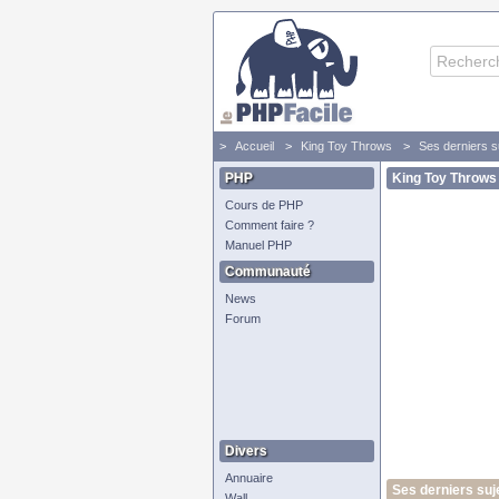
Accueil
King Toy Throws
Ses derniers s
PHP
King Toy Throws
Cours de PHP
Comment faire ?
Manuel PHP
Communauté
News
Forum
Divers
Annuaire
Ses derniers suj
Wall