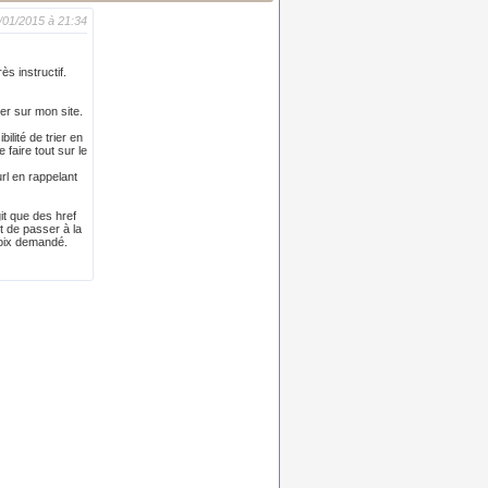
8/01/2015 à 21:34
ès instructif.
er sur mon site.
ilité de trier en
 faire tout sur le
url en rappelant
git que des href
it de passer à la
hoix demandé.