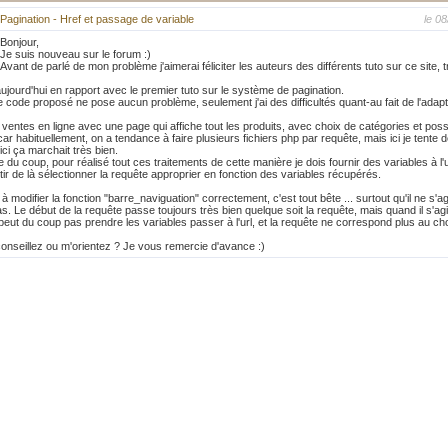
Pagination - Href et passage de variable
le 0
Bonjour,
Je suis nouveau sur le forum :)
Avant de parlé de mon problème j'aimerai féliciter les auteurs des différents tuto sur ce site, tr
jourd'hui en rapport avec le premier tuto sur le système de pagination.
e code proposé ne pose aucun problème, seulement j'ai des difficultés quant-au fait de l'adapt
ventes en ligne avec une page qui affiche tout les produits, avec choix de catégories et possib
 habituellement, on a tendance à faire plusieurs fichiers php par requête, mais ici je tente de
ici ça marchait très bien.
du coup, pour réalisé tout ces traitements de cette manière je dois fournir des variables à l'
rtir de là sélectionner la requête approprier en fonction des variables récupérés.
 à modifier la fonction "barre_naviguation" correctement, c'est tout bête ... surtout qu'il ne s'a
as. Le début de la requête passe toujours très bien quelque soit la requête, mais quand il s'ag
 peut du coup pas prendre les variables passer à l'url, et la requête ne correspond plus au c
nseillez ou m'orientez ? Je vous remercie d'avance :)