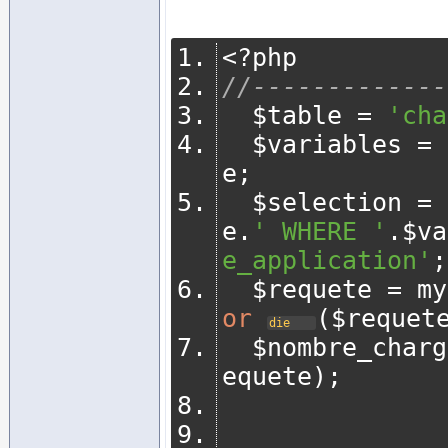
<?
php
//-------------
	$table 
=
'cha
	$variables 
=
e
;
  $selection 
=
e
.
' WHERE '
.
$va
e_application'
;
	$requete 
=
 my
or
(
$requet
die
	$nombre_char
equete
);