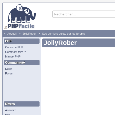
Accueil
JollyRober
Ses derniers sujets sur les forums
PHP
JollyRober
Cours de PHP
Comment faire ?
Manuel PHP
Communauté
News
Forum
Divers
Annuaire
Wall