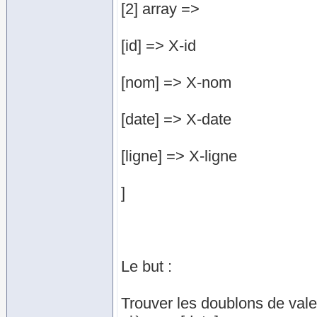
[2] array =>
[id] => X-id
[nom] => X-nom
[date] => X-date
[ligne] => X-ligne
]
Le but :
Trouver les doublons de valeu