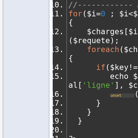
//------------ 
for
(
$i
=
0
;
 $i
<
$
{
		$charges
[
$i
(
$requete
);
foreach
(
$ch
{
if
(
$key
!=
				 echo
al
[
'ligne'
],
 $c
unset
}
}
}