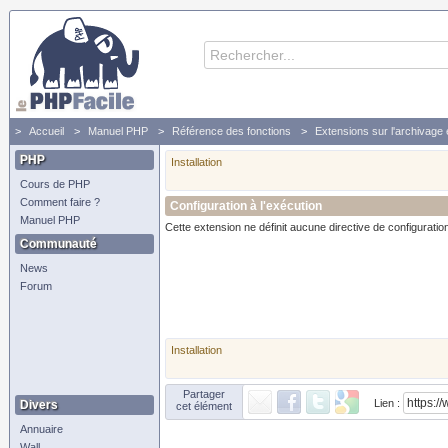
Accueil
Manuel PHP
Référence des fonctions
Extensions sur l'archivage
PHP
Installation
Cours de PHP
Comment faire ?
Configuration à l'exécution
Manuel PHP
Cette extension ne définit aucune directive de configuratio
Communauté
News
Forum
Installation
Partager
Lien :
Divers
cet élément
Annuaire
Wall