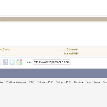
r
bstChars
UConverter
Manuel PHP
Lien :
lay
L'éditeur javascript
CSS
Tutoriaux PHP
Tutoriels PHP
Bretagne
php
Moto
Kit