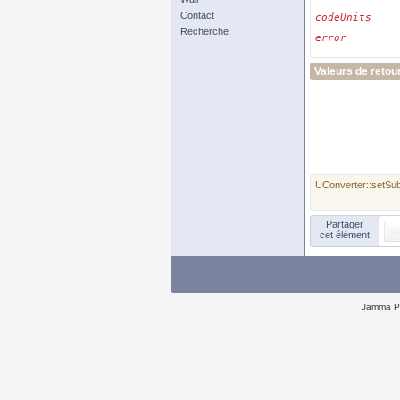
Contact
codeUnits
Recherche
error
Valeurs de retou
UConverter::setSu
Partager
cet élément
Jamma P