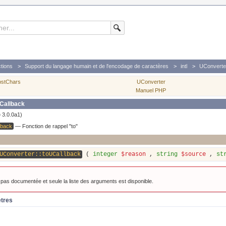
tions
Support du langage humain et de l'encodage de caractères
intl
UConverte
bstChars
UConverter
Manuel PHP
Callback
 3.0.0a1)
lback
—
Fonction de rappel "to"
$reason
$source
UConverter::toUCallback
(
integer
,
string
,
st
t pas documentée et seule la liste des arguments est disponible.
ètres