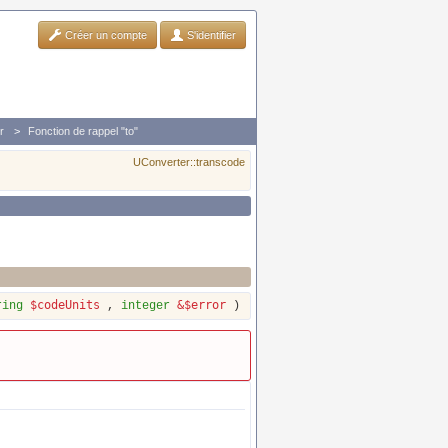
Créer un compte
S'identifier
r
Fonction de rappel "to"
UConverter::transcode
$codeUnits
&$error
ring
,
integer
)