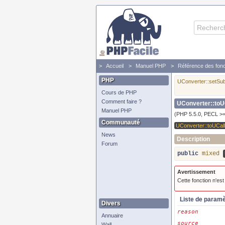
Accueil
Manuel PHP
Référence des fonc
PHP
UConverter::setSu
Cours de PHP
Comment faire ?
UConverter::toU
Manuel PHP
(PHP 5.5.0, PECL >=
Communauté
UConverter::toUCal
News
Description
Forum
public
mixed
Avertissement
Cette fonction n'es
Liste de param
Divers
reason
Annuaire
source
Wall