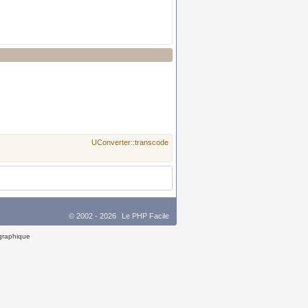
UConverter::transcode
© 2002 - 2026
Le PHP Facile
 graphique