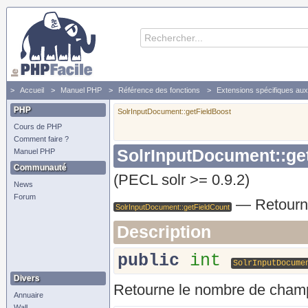
Accueil
Manuel PHP
Référence des fonctions
Extensions spécifiques au
Retourne le nombre de champs du document
PHP
SolrInputDocument::getFieldBoost
Cours de PHP
Comment faire ?
SolrInputDocument::ge
Manuel PHP
Communauté
(PECL solr >= 0.9.2)
News
Forum
—
Retourn
SolrInputDocument::getFieldCount
Description
public
int
SolrInputDocume
Divers
Retourne le nombre de cham
Annuaire
Wall