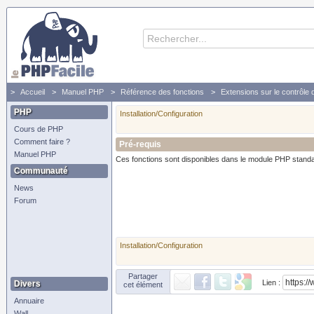
Accueil
Manuel PHP
Référence des fonctions
Extensions sur le contrôle
PHP
Installation/Configuration
Cours de PHP
Comment faire ?
Pré-requis
Manuel PHP
Ces fonctions sont disponibles dans le module PHP standar
Communauté
News
Forum
Installation/Configuration
Partager
Lien :
Divers
cet élément
Annuaire
Wall