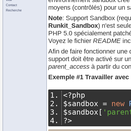
Contact
moyens (contrôlés) pour un s
Recherche
Note
:
Support Sandbox (requ
Runkit_Sandbox
) n'est seu
PHP 5.0 spécialement patché e
Voyez le fichier
README
inc
Afin de faire fonctionner une
support doit être activé sur
parent_access
à partir du con
Exemple #1 Travailler avec
<?
php
$sandbox 
=
new
$sandbox
[
'paren
?>