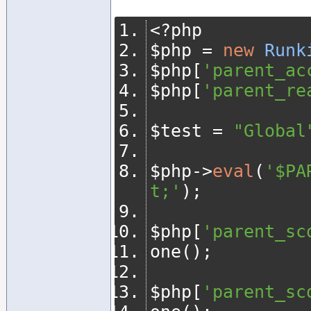
<?
php
$php 
=
new
Runk
$php
[
'parent_ac
$php
[
'parent_re
$test 
=
"Global
$php
->
eval
(
'$PA
t;'
);
$php
[
'parent_sc
one
();
$php
[
'parent_sc