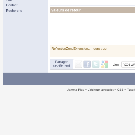
Contact
Valeurs de retour
Recherche
ReflectionZendExtension::__construct
Partager
Lien :
cet élément
Jamma Play
L'éditeur javascript
CSS
Tutor