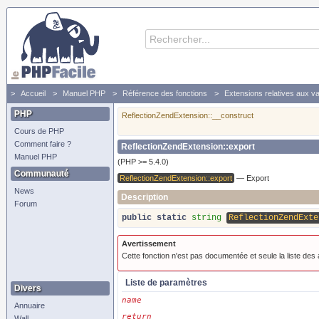
Accueil
Manuel PHP
Référence des fonctions
Extensions relatives aux va
PHP
ReflectionZendExtension::__construct
Cours de PHP
Comment faire ?
ReflectionZendExtension::export
Manuel PHP
(PHP >= 5.4.0)
Communauté
ReflectionZendExtension::export
—
Export
News
Description
Forum
public
static
string
ReflectionZendExte
Avertissement
Cette fonction n'est pas documentée et seule la liste des
Liste de paramètres
Divers
name
Annuaire
return
Wall